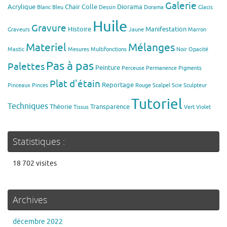
Galerie
Acrylique
Chair
Colle
Diorama
Blanc
Bleu
Dessin
Dorama
Glacis
Huile
Gravure
Histoire
Manifestation
Graveurs
Jaune
Marron
Materiel
Mélanges
Mastic
Mesures
Multifonctions
Noir
Opacité
Pas à pas
Palettes
Peinture
Perceuse
Permanence
Pigments
Plat d'étain
Reportage
Pinceaux
Pinces
Rouge
Scalpel
Scie
Sculpteur
Tutoriel
Techniques
Théorie
Transparence
Tissus
Vert
Violet
Statistiques :
18 702 visites
Archives
décembre 2022