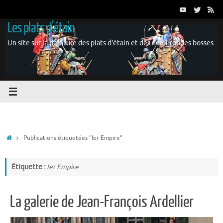
Passer
au
Les plats d'étain
contenu
Un site sur la peinture des plats d'étain et des demi-rondes bosses
Accueil
Publications étiquetées "Ier Empire"
Étiquette :
Ier Empire
La galerie de Jean-François Ardellier