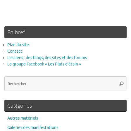
En bref
Plan du site
Contact
Les liens : des blogs, des sites et des forums
Le groupe Facebook « Les Plats d’étain »
Re
Reche
po
:
Catégories
Autres matériels
Galeries des manifestations