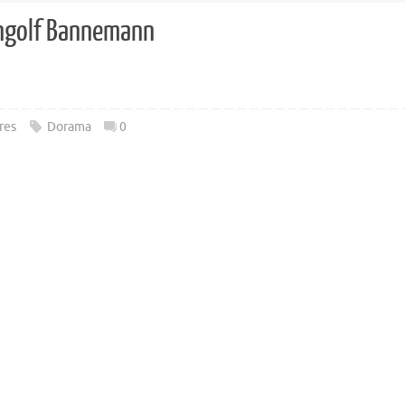
Ingolf Bannemann
res
Dorama
0