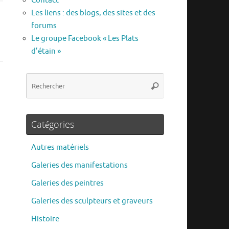
Contact
Les liens : des blogs, des sites et des
forums
Le groupe Facebook « Les Plats
d’étain »
Recherche
Rechercher
pour
:
Catégories
Autres matériels
Galeries des manifestations
Galeries des peintres
Galeries des sculpteurs et graveurs
Histoire