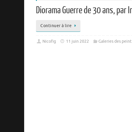
Diorama Guerre de 30 ans, par 
Continuer à lire
Nicofig
11 juin 2022
Galeries des peint