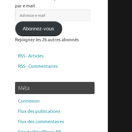
par e-mail.
Adresse
e-
mail
Abonnez-vous
Rejoignez les 26 autres abonnés
RSS - Articles
RSS - Commentaires
Méta
Connexion
Flux des publications
Flux des commentaires