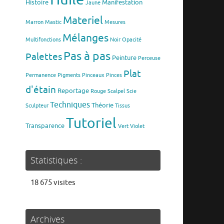
Histoire
Manifestation
Jaune
Materiel
Marron
Mastic
Mesures
Mélanges
Multifonctions
Noir
Opacité
Pas à pas
Palettes
Peinture
Perceuse
Plat
Permanence
Pigments
Pinceaux
Pinces
d'étain
Reportage
Rouge
Scalpel
Scie
Techniques
Théorie
Sculpteur
Tissus
Tutoriel
Transparence
Vert
Violet
Statistiques :
18 675 visites
Archives