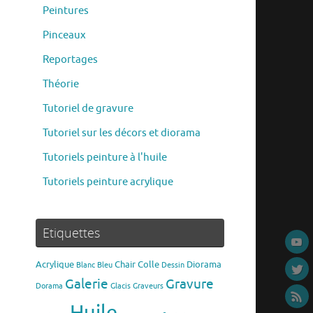
Peintures
Pinceaux
Reportages
Théorie
Tutoriel de gravure
Tutoriel sur les décors et diorama
Tutoriels peinture à l'huile
Tutoriels peinture acrylique
Etiquettes
Acrylique
Chair
Colle
Diorama
Blanc
Bleu
Dessin
Gravure
Galerie
Dorama
Glacis
Graveurs
Huile