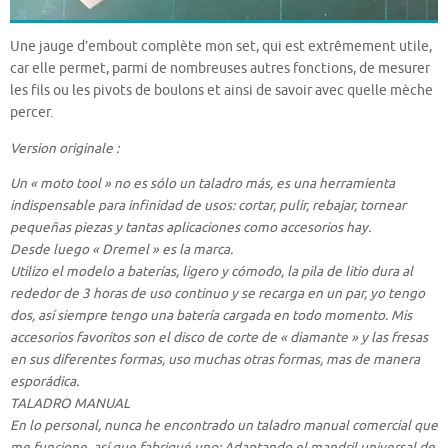
Une jauge d’embout complète mon set, qui est extrêmement utile,
car elle permet, parmi de nombreuses autres fonctions, de mesurer
les fils ou les pivots de boulons et ainsi de savoir avec quelle mèche
percer.
Version originale :
Un « moto tool » no es sólo un taladro más, es una herramienta
indispensable para infinidad de usos: cortar, pulir, rebajar, tornear
pequeñas piezas y tantas aplicaciones como accesorios hay.
Desde luego « Dremel » es la marca.
Utilizo el modelo a baterías, ligero y cómodo, la pila de litio dura al
rededor de 3 horas de uso continuo y se recarga en un par, yo tengo
dos, así siempre tengo una batería cargada en todo momento. Mis
accesorios favoritos son el disco de corte de « diamante » y las fresas
en sus diferentes formas, uso muchas otras formas, mas de manera
esporádica.
TALADRO MANUAL
En lo personal, nunca he encontrado un taladro manual comercial que
me funcione, así que fabriqué uno: Adaptando el mandril universal de