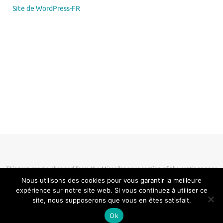
Site de WordPress-FR
This text can be changed from the Miscellaneous section of the settings page.
Lorem ipsum
dolor sit amet,
consectetur adipiscing
elit, cras ut imperdiet augue.
Nous utilisons des cookies pour vous garantir la meilleure
expérience sur notre site web. Si vous continuez à utiliser ce
site, nous supposerons que vous en êtes satisfait.
Ok
Fièrement propulsé par
Tempera
&
WordPress.