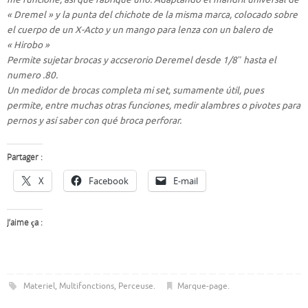
« Dremel » y la punta del chichote de la misma marca, colocado sobre
el cuerpo de un X-Acto y un mango para lenza con un balero de
« Hirobo »
Permite sujetar brocas y accserorio Deremel desde 1/8″ hasta el
numero .80.
Un medidor de brocas completa mi set, sumamente útil, pues
permite, entre muchas otras funciones, medir alambres o pivotes para
pernos y así saber con qué broca perforar.
Partager :
X
Facebook
E-mail
J’aime ça :
Materiel
,
Multifonctions
,
Perceuse
.
Marque-page
.