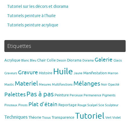
Tutoriel sur les décors et diorama
Tutoriels peinture à l'huile
Tutoriels peinture acrylique
Etiquettes
Galerie
Acrylique
Chair
Colle
Diorama
Blanc
Bleu
Dessin
Dorama
Glacis
Huile
Gravure
Histoire
Manifestation
Graveurs
Jaune
Marron
Materiel
Mélanges
Mastic
Mesures
Multifonctions
Noir
Opacité
Pas à pas
Palettes
Peinture
Perceuse
Permanence
Pigments
Plat d'étain
Reportage
Pinceaux
Pinces
Rouge
Scalpel
Scie
Sculpteur
Tutoriel
Techniques
Théorie
Transparence
Tissus
Vert
Violet