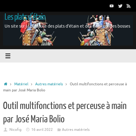
Passer
au
Les plats d'étain
contenu
Un site sur la peinture des plats d'étain et des demi-rondes bosses
Accueil
Matériel
Autres matériels
Outil multifonctions et perceuse à
main par José Maria Bolio
Outil multifonctions et perceuse à main
par José Maria Bolio
Nicofig
16 avril 2022
Autres matériels