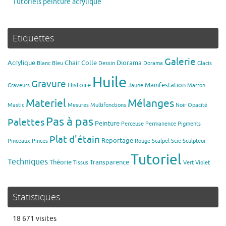
Tutoriels peinture acrylique
Etiquettes
Galerie
Acrylique
Chair
Colle
Diorama
Blanc
Bleu
Dessin
Dorama
Glacis
Huile
Gravure
Histoire
Manifestation
Graveurs
Jaune
Marron
Materiel
Mélanges
Mastic
Mesures
Multifonctions
Noir
Opacité
Pas à pas
Palettes
Peinture
Perceuse
Permanence
Pigments
Plat d'étain
Reportage
Pinceaux
Pinces
Rouge
Scalpel
Scie
Sculpteur
Tutoriel
Techniques
Théorie
Transparence
Tissus
Vert
Violet
Statistiques :
18 671 visites