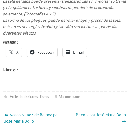
La tela delgada puede presentar transparencias sin importar su trama
y el equilibrio entre luces y sombras dependerá de la intención
solamente. (Fotografías 4 y 5).
La forma de los pliegues, puede denotar el tipo y grosor de la tela,
más no es una regla absoluta y tan sólo con pintura se puede dar
diferentes efectos
Partager :
X
Facebook
E-mail
J’aime ça :
Huile
,
Techniques
,
Tissus
.
Marque-page
.
Vasco Nunez de Balboa par
Phénix par José Maria Bolio
José Maria Bolio