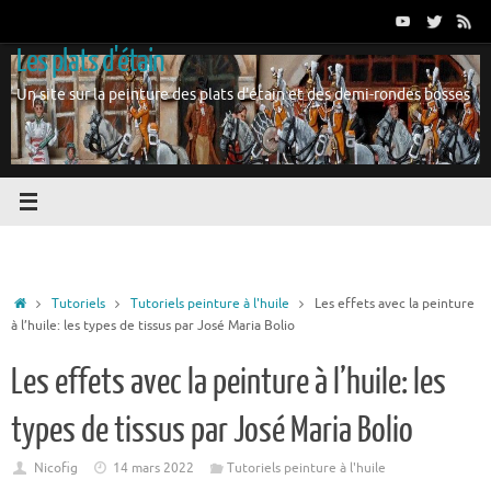
Passer
au
Les plats d'étain
contenu
Un site sur la peinture des plats d'étain et des demi-rondes bosses
Accueil
Tutoriels
Tutoriels peinture à l'huile
Les effets avec la peinture
à l’huile: les types de tissus par José Maria Bolio
Les effets avec la peinture à l’huile: les
types de tissus par José Maria Bolio
Nicofig
14 mars 2022
Tutoriels peinture à l'huile